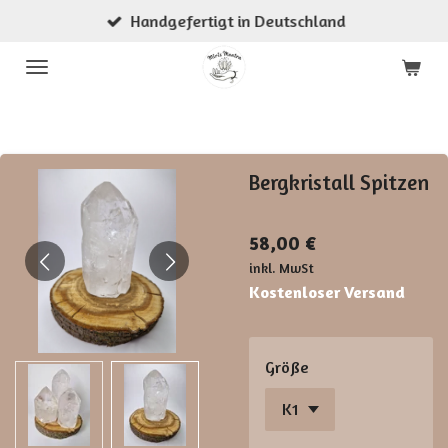
Handgefertigt in Deutschland
Zum
Hauptinhalt
springen
Bergkristall Spitzen
58,00 €
inkl. MwSt
Kostenloser Versand
Größe