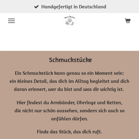
Handgefertigt in Deutschland
Zum
Hauptinhalt
springen
Schmuckstücke
Ein Schmuckstück kann genau so ein Moment sein:
ein kleines Detail, das dich im Alltag begleitet und dich
daran erinnert, wer du bist und was dir wichtig ist.
Hier findest du Armbänder, Ohrringe und Ketten,
die nicht nur schön aussehen, sondern sich auch so
anfühlen dürfen.
Finde das Stück, das dich ruft.