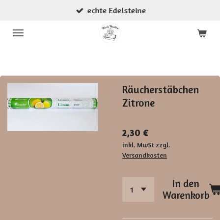
echte Edelsteine
Zum
Hauptinhalt
springen
Räucherstäbchen
Zitrone
2,30 €
inkl. MwSt zzgl.
Versandkosten
In den
Warenkorb