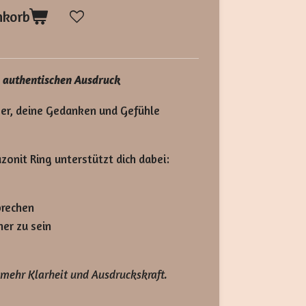
nkorb
 authentischen Ausdruck
wer, deine Gedanken und Gefühle
onit Ring unterstützt dich dabei:
prechen
er zu sein
 mehr Klarheit und Ausdruckskraft.