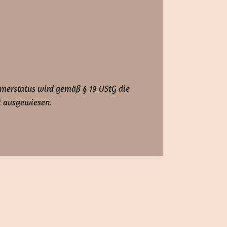
merstatus wird gemäß § 19 UStG die
t ausgewiesen.